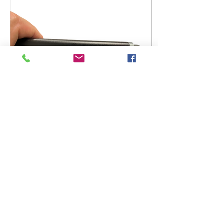
21 giu 2025
∙
1
min
OMOGENEIZZATORE
ULTRASONICO
PORTATILE
Ideale per laboratori di
ricerca e sviluppo.
Compatto, potente e
preciso: lo strumento ideale
per analisi, dispersioni ed
estrazioni su...