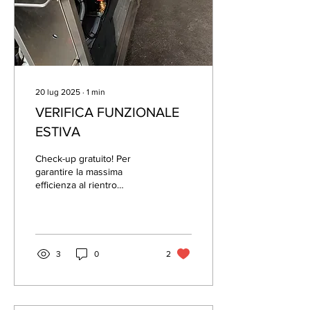
20 lug 2025
∙
1
min
VERIFICA FUNZIONALE
ESTIVA
Check-up gratuito! Per
garantire la massima
efficienza al rientro
CONTROLLA IL TUO
IMPIANTO PRIMA DELLA
RIPARTENZA Scopri di più
qui
3
0
2