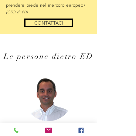
prendere piede nel mercato europeo»
(CEO di ED)
CONTATTACI
Le persone dietro ED
Pietro Allegri