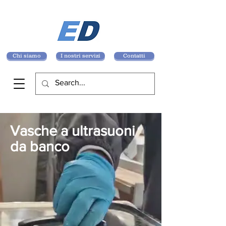
Chi siamo
I nostri servizi
Contatti
Vasche a ultrasuoni
da banco