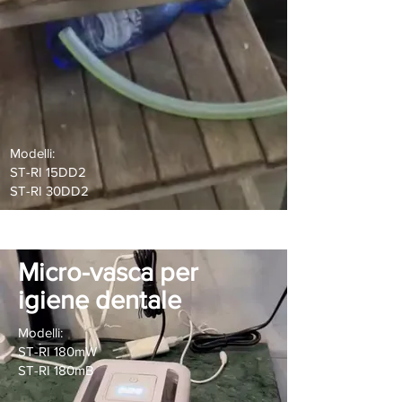
Modelli:
ST-RI 15DD2
ST-RI 30DD2
Micro-vasca per
igiene dentale
Modelli:
ST-RI 180mW
ST-RI 180mB