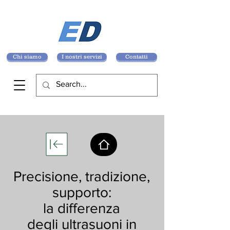
Chi siamo
I nostri servizi
Contatti
Precisione, tradizione,
supporto:
la differenza
degli
ultrasuoni
in