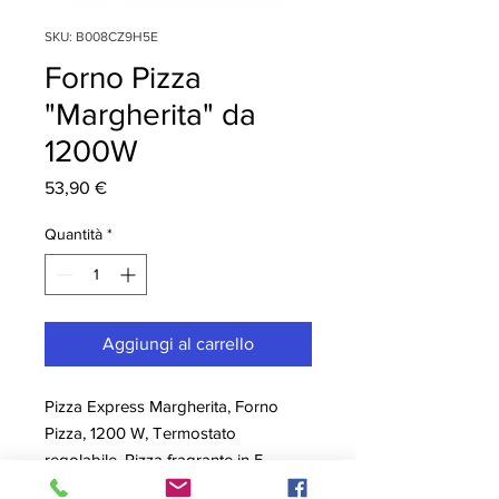
SKU: B008CZ9H5E
Forno Pizza
"Margherita" da
1200W
Prezzo
53,90 €
Quantità
*
Aggiungi al carrello
Pizza Express Margherita, Forno
Pizza, 1200 W, Termostato
regolabile, Pizza fragrante in 5
minuti, colore Rosso