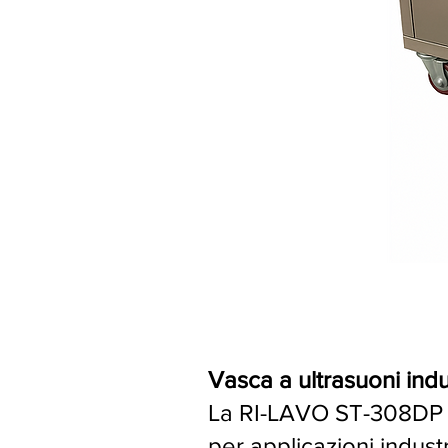
Vasca a ultrasuoni ind
La RI-LAVO ST-308DP d
per applicazioni indust