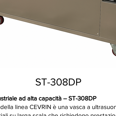
ST-308DP
ustriale ad alta capacità – ST-308DP
ella linea CEVRIN è una vasca a ultrasuo
riali su larga scala che richiedono prestazio