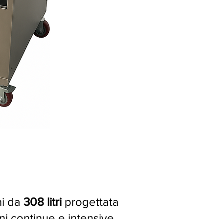
ni da
308 litri
progettata
ni continue e intensive.