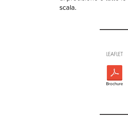
scala.
LEA
Brochure