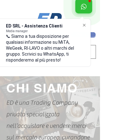
ED SRL - Assistenza Clienti
Media manager
Chi siamo
I nostri servizi
Contatti
📞 Siamo a tua disposizione per
qualsiasi informazione su MiTA,
WeGeek, RI-LAVO o altri marchi del
gruppo. Scrivici su WhatsApp, ti
risponderemo al più presto!
CHI SIAMO
ED è una Trading Company
privata specializzata
nell’acquistare e vendere merci
sul mercato europeo, curandone