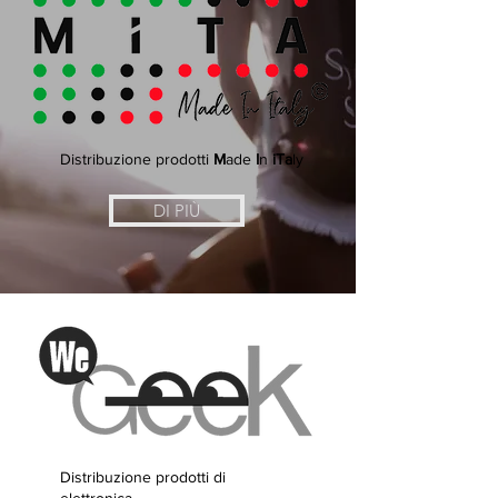
Distribuzione prodotti
M
ade
I
n
iTa
ly
DI PIÙ
Distribuzione prodotti di