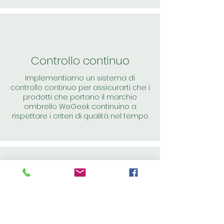
Controllo continuo
Implementiamo un sistema di
controllo continuo per assicurarti che i
prodotti che portano il marchio
ombrello WeGeek continuino a
rispettare i criteri di qualità nel tempo
Voto
La nostra valutazione si basa sui criteri
di qualità, prezzo e affidabilità che